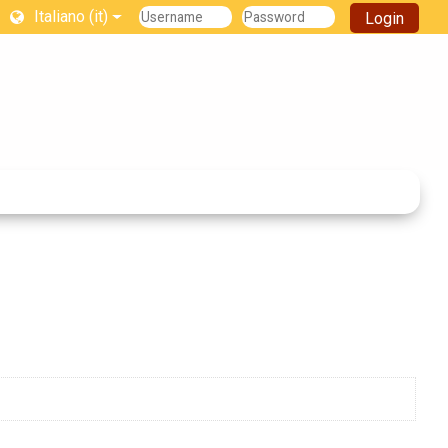
Italiano ‎(it)‎
Login